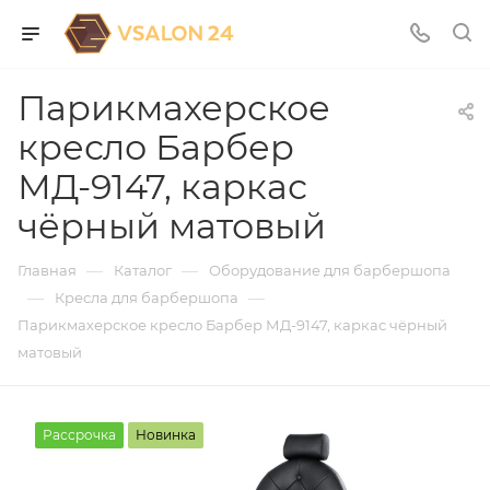
Парикмахерское
кресло Барбер
МД-9147, каркас
чёрный матовый
—
—
Главная
Каталог
Оборудование для барбершопа
—
—
Кресла для барбершопа
Парикмахерское кресло Барбер МД-9147, каркас чёрный
матовый
Рассрочка
Новинка