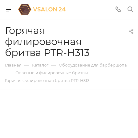
Горячая
филировочная
бритва PTR-H313
—
—
Главная
Каталог
Оборудование для барбершопа
—
—
Опасные и филировочные бритвы
Горячая филировочная бритва PTR-H313