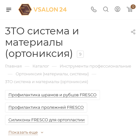
0
3TO система и
материалы
(ортониксия)
9
—
—
Главная
Каталог
Инструменты профессиональные
—
—
Ортониксия (материалы, системы)
3TO система и материалы (ортониксия)
Профилактика шрамов и рубцов FRESCO
Профилактика пролежней FRESCO
Силиконы FRESCO для ортопластии
Показать еще