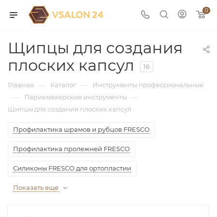
0
Щипцы для создания
плоских капсул
16
—
—
Главная
Каталог
Инструменты профессиональные
—
—
Парикмахерские инструменты
Щипцы для создания плоских капсул
Профилактика шрамов и рубцов FRESCO
Профилактика пролежней FRESCO
Силиконы FRESCO для ортопластии
Показать еще