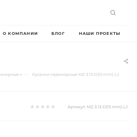
О КОМПАНИИ
БЛОГ
НАШИ ПРОЕКТЫ
—
дикюрные
Кусачки педикюрные MZ-3.13-D(15 mm)-LJ
Артикул:
MZ-3.13-D(15 mm)-LJ