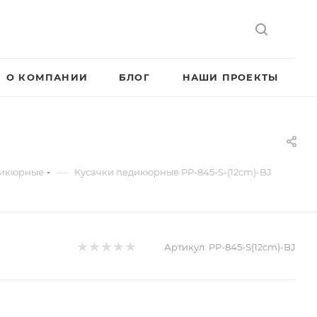
О КОМПАНИИ
БЛОГ
НАШИ ПРОЕКТЫ
—
дикюрные
Кусачки педикюрные PP-845-S-(12cm)-BJ
Артикул:
PP-845-S(12cm)-BJ