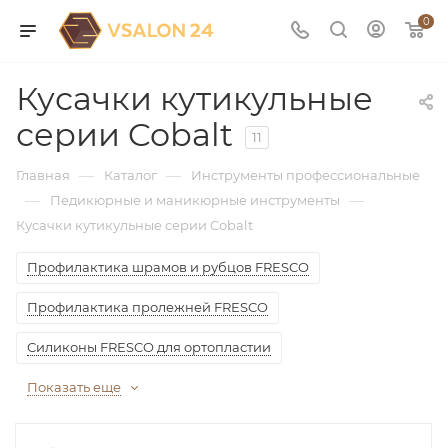
0
Кусачки кутикульные
серии Cobalt
11
—
—
Главная
Каталог
Инструменты профессиональные
—
—
Педикюрные и маникюрные инструменты
Кусачки кутикульные серии Cobalt
Профилактика шрамов и рубцов FRESCO
Профилактика пролежней FRESCO
Силиконы FRESCO для ортопластии
Показать еще