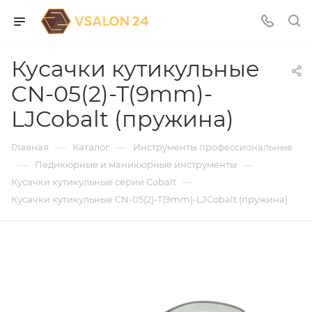
Кусачки кутикульные
CN-05(2)-T(9mm)-
LJCobalt (пружина)
—
—
Главная
Каталог
Инструменты профессиональные
—
—
Педикюрные и маникюрные инструменты
—
Кусачки кутикульные серии Cobalt
Кусачки кутикульные CN-05(2)-T(9mm)-LJCobalt (пружина)