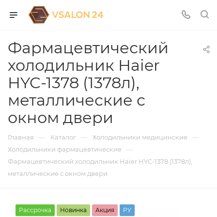
Фармацевтический
холодильник Haier
HYC-1378 (1378л),
металлические с
окном двери
—
—
—
Главная
Каталог
Холодильники медицинские
—
Холодильники фармацевтические
Фармацевтический холодильник Haier HYC-1378 (1378л),
металлические с окном двери
Рассрочка
Новинка
Акция
РУ