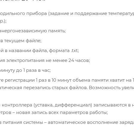
одильного прибора (задание и поддержание температу
.);
 энергонезависимую память;
 в текущем файле;
в названии файла, формата .txt;
я электропитания не менее 24 часов;
инуту до 1 раза в час;
 регистрации 1 раз в 10 минут объема памяти хватит на 
матическая перезапись старых файлов. Возможность уве
контроллера (уставка, дифференциал) записываются в 
тров – новая запись всех параметров работы;
 питания системы – автоматическое восполнение заряд