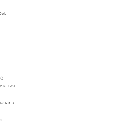
ры,
10
личения
начало
а