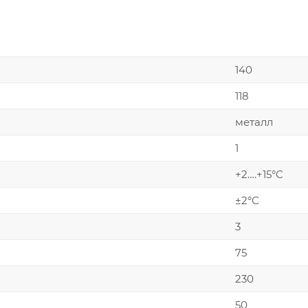
140
118
металл
1
+2….+15°С
±2°С
3
75
230
50