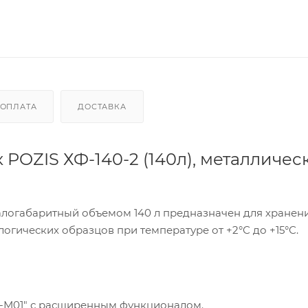
ОПЛАТА
ДОСТАВКА
OZIS ХФ-140-2 (140л), металличес
логабаритный объемом 140 л предназначен для хранен
огических образцов при температуре от +2°С до +15°С.
-М01" с расширенным функционалом.