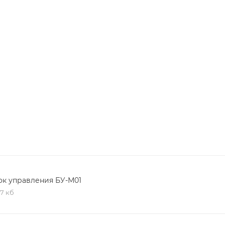
ок управления БУ-М01
,7 кб