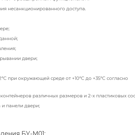
ния несанкционированного доступа.
ере;
данной;
вления;
крывании двери;
°C при окружающей среде от +10°C до +35°C согласно
контейнеров различных размеров и 2-х пластиковых сос
и панели двери;
ления БУ-М01: