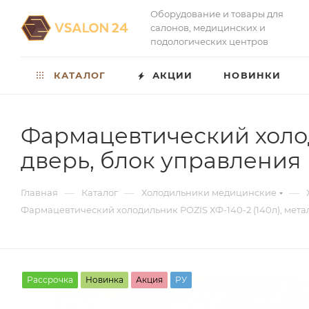
Оборудование и товары для
салонов, медицинских и
подологических центров
КАТАЛОГ
АКЦИИ
НОВИНКИ
Фармацевтический холод
дверь, блок управления
—
—
—
Главная
Каталог
Холодильники медицинские
Фармацевтический холодильник POZIS ХФ-140-2 (140л), мета
Рассрочка
Новинка
Акция
РУ