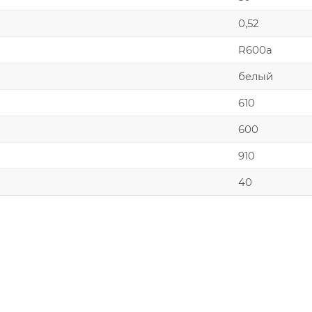
0,52
R600а
белый
610
600
910
40