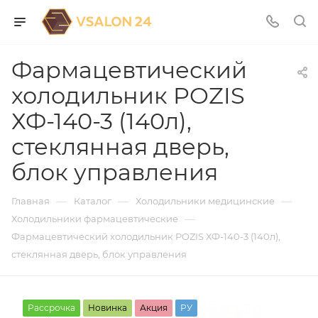
Фармацевтический
холодильник POZIS
ХФ-140-3 (140л),
стеклянная дверь,
блок управления
—
—
—
Главная
Каталог
Холодильники медицинские
—
Холодильники фармацевтические
Фармацевтический холодильник POZIS ХФ-140-3 (140л),
стеклянная дверь, блок управления
Рассрочка
Новинка
Акция
РУ