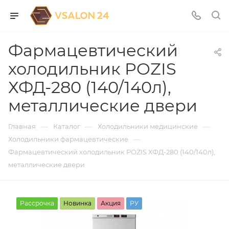
Фармацевтический
холодильник POZIS
ХФД-280 (140/140л),
металлические двери
—
—
—
Главная
Каталог
Холодильники медицинские
—
Холодильники фармацевтические
Фармацевтический холодильник POZIS ХФД-280 (140/140л),
металлические двери
Рассрочка
Новинка
Акция
РУ