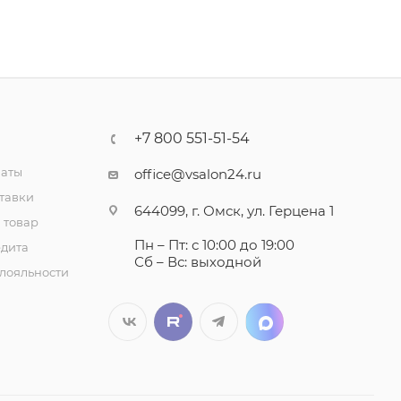
+7 800 551-51-54
латы
office@vsalon24.ru
тавки
644099, г. Омск, ул. Герцена 1
 товар
Пн – Пт: с 10:00 до 19:00
едита
Сб – Вс: выходной
лояльности