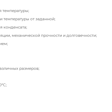
 температуры;
и температуры от заданной;
я конденсата;
ции, механической прочности и долговечности;
ием;
азличных размеров;
0°С;