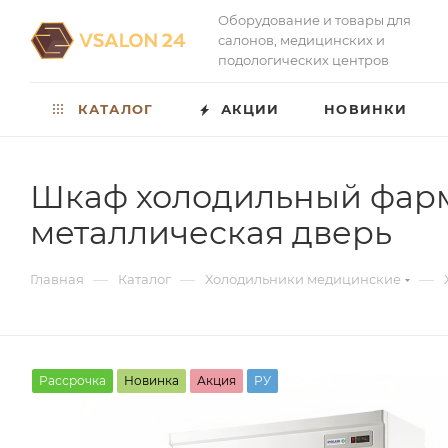
Оборудование и товары для
салонов, медицинских и
подологических центров
КАТАЛОГ
АКЦИИ
НОВИНКИ
Шкаф холодильный фарма
металлическая дверь
—
—
—
Главная
Каталог
Холодильники медицинские
Рассрочка
Новинка
Акция
РУ