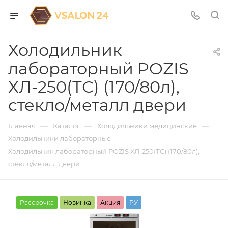
Холодильник
лабораторный POZIS
ХЛ-250(ТС) (170/80л),
стекло/металл двери
—
—
—
Главная
Каталог
Холодильники медицинские
—
Холодильники лабораторные
Холодильник лабораторный POZIS ХЛ-250(ТС) (170/80л),
стекло/металл двери
Рассрочка
Новинка
Акция
РУ