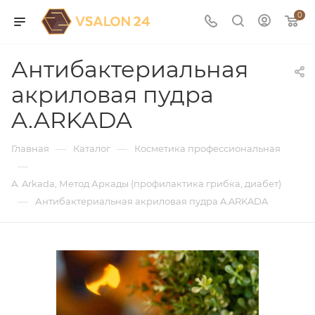
0
Антибактериальная
акриловая пудра
A.ARKADA
—
—
Главная
Каталог
Косметика профессиональная
—
A. Arkada, Метод Аркады (профилактика грибка, диабет)
—
Антибактериальная акриловая пудра A.ARKADA