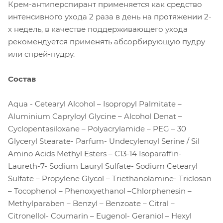
Крем-антиперспирант применяется как средство
интенсивного ухода 2 раза в день на протяжении 2-
х недель, в качестве поддерживающего ухода
рекомендуется применять абсорбирующую пудру
или спрей-пудру.
Состав
Aqua - Cetearyl Alcohol – Isopropyl Palmitate –
Aluminium Capryloyl Glycine – Alcohol Denat –
Cyclopentasiloxane – Polyacrylamide – PEG – 30
Glyceryl Stearate- Parfum- Undecylenoyl Serine / Sil
Amino Acids Methyl Esters – C13-14 Isoparaffin-
Laureth-7- Sodium Lauryl Sulfate- Sodium Cetearyl
Sulfate – Propylene Glycol – Triethanolamine- Triclosan
– Tocophenol – Phenoxyethanol –Chlorphenesin –
Methylparaben – Benzyl – Benzoate – Citral –
Citronellol- Coumarin – Eugenol- Geraniol – Hexyl