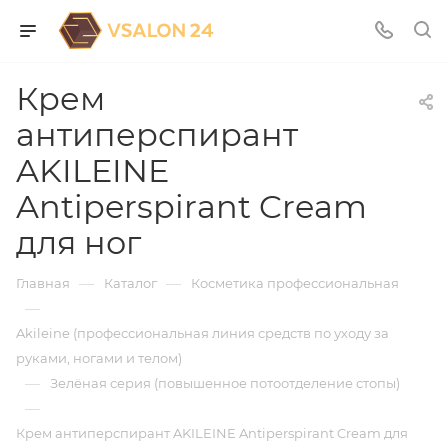
Крем
антиперспирант
AKILEINE
Antiperspirant Cream
для ног
—
—
Главная
Каталог
Косметика профессиональная
—
Akileine (профессиональная линия средств по уходу за
руками, ногами и телом)
—
Зелёная серия (повышенное потоотделение стопы)
—
Крем антиперспирант AKILEINE Antiperspirant Cream для