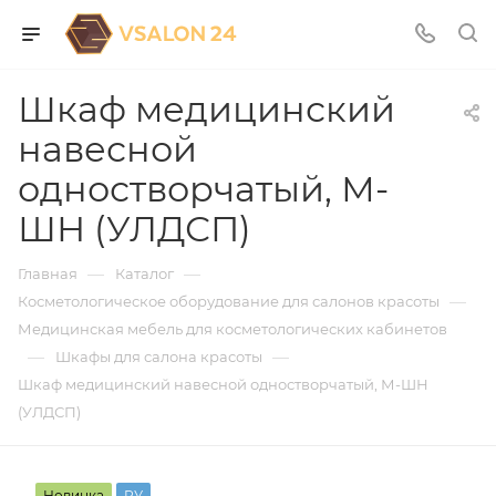
Шкаф медицинский
навесной
одностворчатый, М-
ШН (УЛДСП)
—
—
Главная
Каталог
—
Косметологическое оборудование для салонов красоты
Медицинская мебель для косметологических кабинетов
—
—
Шкафы для салона красоты
Шкаф медицинский навесной одностворчатый, М-ШН
(УЛДСП)
Новинка
РУ