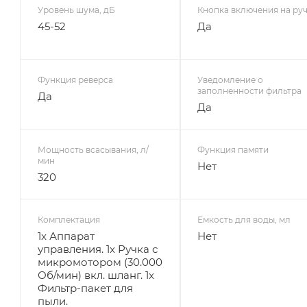
Уровень шума, дБ
Кнопка включения на ру
45-52
Да
Функция реверса
Уведомление о
заполненности фильтра
Да
Да
Мощность всасывания, л/
Функция памяти
мин
Нет
320
Комплектация
Емкость для воды, мл
1x Аппарат
Нет
управления. 1x Ручка с
микромотором (30.000
Об/мин) вкл. шланг. 1x
Фильтр-пакет для
пыли.