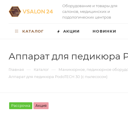
Оборудование и товары для
салонов, медицинских и
подологических центров
КАТАЛОГ
АКЦИИ
НОВИНКИ
Аппарат для педикюра P
—
—
Главная
Каталог
Маникюрное, педикюрное оборуд
Аппарат для педикюра PodoTECH 30 (с пылесосом)
Рассрочка
Акция