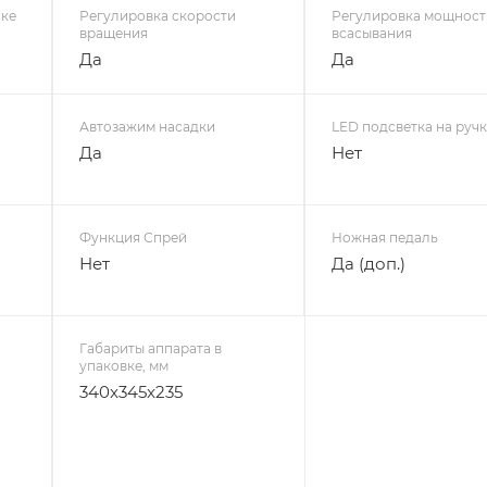
чке
Регулировка скорости
Регулировка мощност
вращения
всасывания
Да
Да
Автозажим насадки
LED подсветка на руч
Да
Нет
Функция Спрей
Ножная педаль
Нет
Да (доп.)
Габариты аппарата в
упаковке, мм
340x345x235