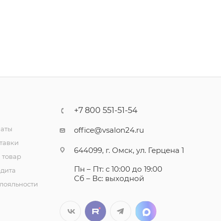
+7 800 551-51-54
латы
office@vsalon24.ru
тавки
644099, г. Омск, ул. Герцена 1
 товар
Пн – Пт: с 10:00 до 19:00
едита
Сб – Вс: выходной
лояльности