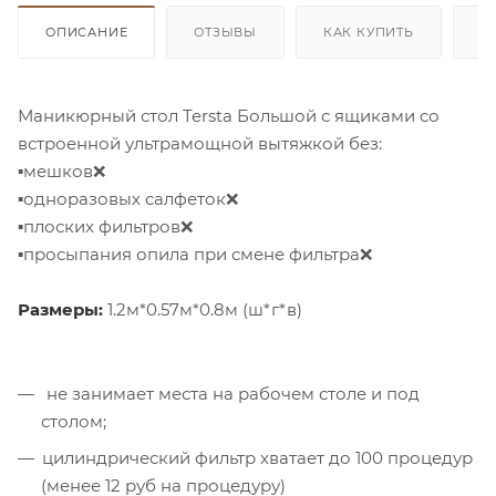
ОПИСАНИЕ
ОТЗЫВЫ
КАК КУПИТЬ
О
Маникюрный стол Tersta Большой с ящиками со
встроенной ультрамощной вытяжкой без:
▪мешков❌
▪одноразовых салфеток❌
▪плоских фильтров❌
▪просыпания опила при смене фильтра❌
Размеры:
1.2м*0.57м*0.8м (ш*г*в)
не занимает места на рабочем столе и под
столом;
цилиндрический фильтр хватает до 100 процедур
(менее 12 руб на процедуру)