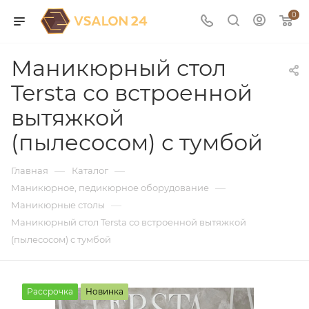
0
Маникюрный стол
Tersta со встроенной
вытяжкой
(пылесосом) с тумбой
—
—
Главная
Каталог
—
Маникюрное, педикюрное оборудование
—
Маникюрные столы
Маникюрный стол Tersta со встроенной вытяжкой
(пылесосом) с тумбой
Рассрочка
Новинка