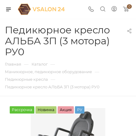
0
Педикюрное кресло
АЛЬБА 3П (3 мотора)
РУ0
—
—
Главная
Каталог
—
Маникюрное, педикюрное оборудование
—
Педикюрные кресла
Педикюрное кресло АЛЬБА 3П (3 мотора) РУ0
Рассрочка
Новинка
Акция
РУ