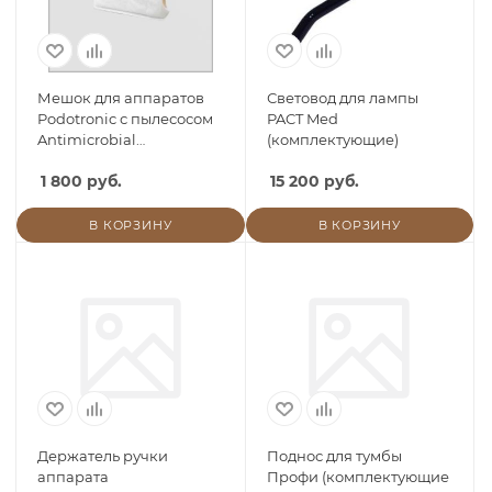
Мешок для аппаратов
Световод для лампы
Podotronic с пылесосом
PACT Med
Antimicrobial
(комплектующие)
(антибактериальный
1 800 руб.
15 200 руб.
макси)
В КОРЗИНУ
В КОРЗИНУ
Держатель ручки
Поднос для тумбы
аппарата
Профи (комплектующие