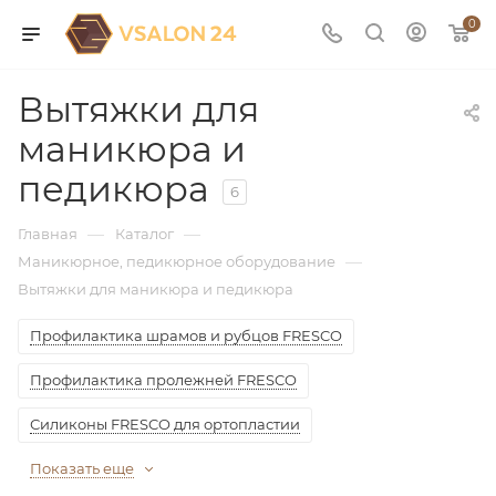
0
Вытяжки для
маникюра и
педикюра
6
—
—
Главная
Каталог
—
Маникюрное, педикюрное оборудование
Вытяжки для маникюра и педикюра
Профилактика шрамов и рубцов FRESCO
Профилактика пролежней FRESCO
Силиконы FRESCO для ортопластии
Показать еще