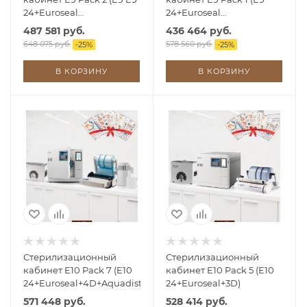
24+Euroseal
24+Euroseal
2001+Aquadist+Energy)
2001+Aquadist)
487 581 руб.
436 464 руб.
648 075 руб.
578 560 руб.
-
25
%
-
25
%
В КОРЗИНУ
В КОРЗИНУ
Стерилизационный
Стерилизационный
кабинет E10 Pack 7 (E10
кабинет E10 Pack 5 (E10
24+Euroseal+4D+Aquadist)
24+Euroseal+3D)
571 448 руб.
528 414 руб.