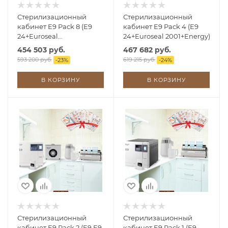
Стерилизационный
Стерилизационный
кабинет E9 Pack 8 (E9
кабинет E9 Pack 4 (E9
24+Euroseal
24+Euroseal 2001+Energy)
2001+Aquafilter)
454 503 руб.
467 682 руб.
593 200 руб.
619 215 руб.
-
23
%
-
24
%
В КОРЗИНУ
В КОРЗИНУ
Стерилизационный
Стерилизационный
кабинет E9 Pack 2 (E9 E9
кабинет E9 Pack 1 (E9