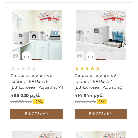
Стерилизационный
Стерилизационный
кабинет E8 Pack 6
кабинет E8 Pack 4
(E8+Euroseal+Aquadist+4D)
(E8+Euroseal+Aquadist)
488 050 руб.
414 944 руб.
608 860 руб.
508 360 руб.
-
20
%
-
18
%
В КОРЗИНУ
В КОРЗИНУ