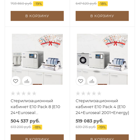
703 860 руб.
647 620 руб.
-
19
%
-
18
%
В КОРЗИНУ
В КОРЗИНУ
Стерилизационный
Стерилизационный
кабинет E10 Pack 8 (E10
кабинет E10 Pack 4 (E10
24+Euroseal
24+Euroseal 2001+Energy)
2001+Aquafilter)
504 537 руб.
519 083 руб.
613 200 руб.
639 215 руб.
-
18
%
-
19
%
В КОРЗИНУ
В КОРЗИНУ