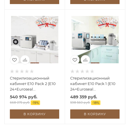
Стерилизационный
Стерилизационный
кабинет E10 Pack 2 (E10
кабинет E10 Pack 1 (E10
24+Euroseal
24+Euroseal
2001+Aquadist+Energy)
2001+Aquadist)
540 974 руб.
489 359 руб.
668 075 руб.
598 560 руб.
-
19
%
-
18
%
В КОРЗИНУ
В КОРЗИНУ