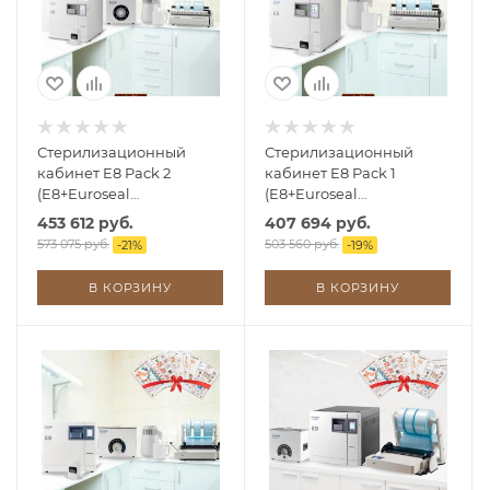
Стерилизационный
Стерилизационный
кабинет E8 Pack 2
кабинет E8 Pack 1
(E8+Euroseal
(E8+Euroseal
2001+Aquadist+Energy)
2001+Aquadist)
453 612 руб.
407 694 руб.
573 075 руб.
503 560 руб.
-
21
%
-
19
%
В КОРЗИНУ
В КОРЗИНУ