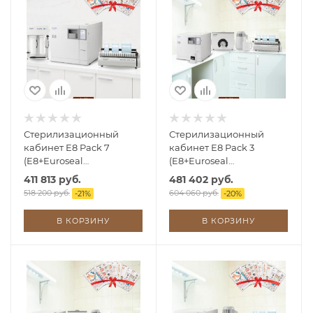
Стерилизационный
Стерилизационный
кабинет E8 Pack 7
кабинет E8 Pack 3
(E8+Euroseal
(E8+Euroseal
2001+Aquafilter)
2001+Aquadist+4D)
411 813 руб.
481 402 руб.
518 200 руб.
604 060 руб.
-
21
%
-
20
%
В КОРЗИНУ
В КОРЗИНУ