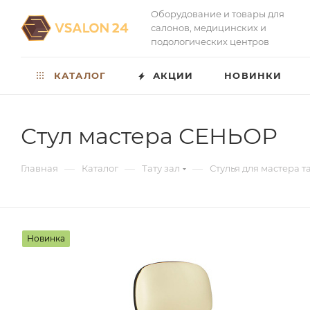
Оборудование и товары для
салонов, медицинских и
подологических центров
КАТАЛОГ
АКЦИИ
НОВИНКИ
Стул мастера СЕНЬОР
—
—
—
Главная
Каталог
Тату зал
Стулья для мастера т
Новинка