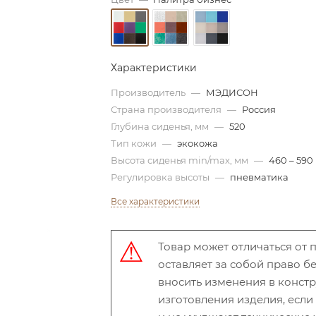
Характеристики
Производитель
—
МЭДИСОН
Страна производителя
—
Россия
Глубина сиденья, мм
—
520
Тип кожи
—
экокожа
Высота сиденья min/max, мм
—
460 – 590
Регулировка высоты
—
пневматика
Все характеристики
Товар может отличаться от
оставляет за собой право 
вносить изменения в конст
изготовления изделия, есл