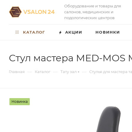
Оборудование и товары для
салонов, медицинских и
подологических центров
КАТАЛОГ
АКЦИИ
НОВИНКИ
Стул мастера MED-MOS МА
—
—
—
Главная
Каталог
Тату зал
Стулья для мастера т
Новинка