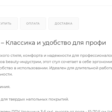
КУПИТЬ
ОПЛАТА
ДОСТАВКА
 – Классика и удобство для профи
ского стиля, комфорта и надежности для профессионало
в beauty-индустрии, этот стул сочетает в себе эргоном
обство в использовании. Идеален для длительной работ
ности.
иния.
, для твердых напольных покрытий.
лем ППУ (толщина 3-5 см), высота от пола - 51-70,5 см (г