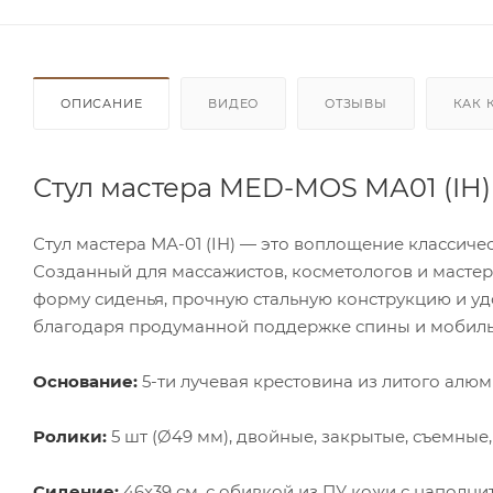
ОПИСАНИЕ
ВИДЕО
ОТЗЫВЫ
КАК 
Стул мастера MED-MOS МА01 (IH)
Стул мастера МА-01 (IH) — это воплощение классиче
Созданный для массажистов, косметологов и мастеро
форму сиденья, прочную стальную конструкцию и уд
благодаря продуманной поддержке спины и мобиль
Основание:
5-ти лучевая крестовина из литого алюм
Ролики:
5 шт (Ø49 мм), двойные, закрытые, съемные
Сидение:
46x39 см, с обивкой из ПУ кожи с наполните