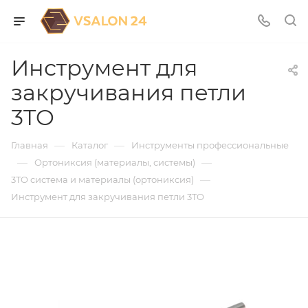
Инструмент для
закручивания петли
3TO
—
—
Главная
Каталог
Инструменты профессиональные
—
—
Ортониксия (материалы, системы)
—
3TO система и материалы (ортониксия)
Инструмент для закручивания петли 3TO