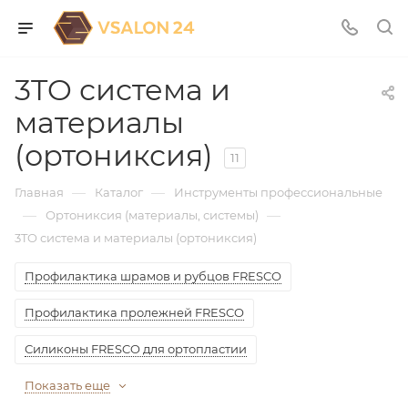
3TO система и
материалы
(ортониксия)
11
—
—
Главная
Каталог
Инструменты профессиональные
—
—
Ортониксия (материалы, системы)
3TO система и материалы (ортониксия)
Профилактика шрамов и рубцов FRESCO
Профилактика пролежней FRESCO
Силиконы FRESCO для ортопластии
Показать еще