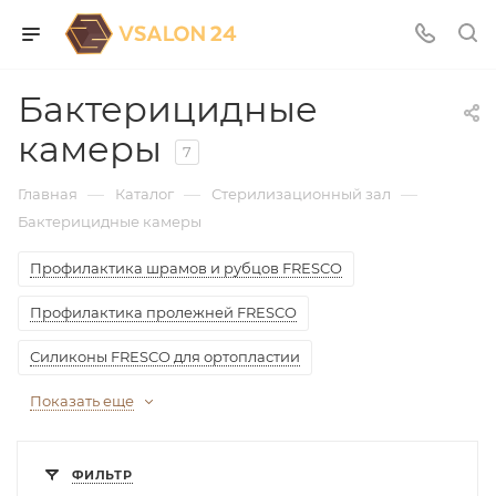
Бактерицидные
камеры
7
—
—
—
Главная
Каталог
Стерилизационный зал
Бактерицидные камеры
Профилактика шрамов и рубцов FRESCO
Профилактика пролежней FRESCO
Силиконы FRESCO для ортопластии
Показать еще
ФИЛЬТР