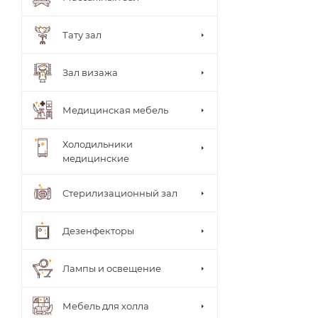
ки
врача
Стуль
Тату зал
я
врача
Теле
Зал визажа
жки
Тумб
ы
Медицинская мебель
Шкаф
ы
Холодильники
медицинские
Стерилизационный зал
Дезенфекторы
Лампы и освещение
Мебель для холла