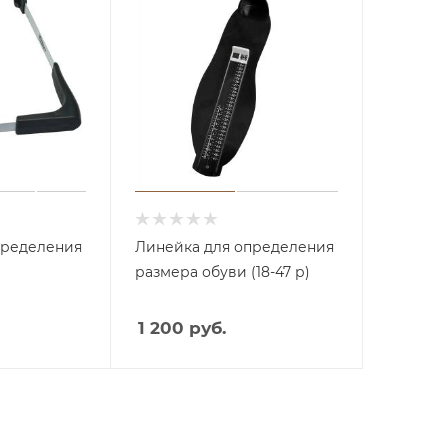
пределения
Линейка для определения
размера обуви (18-47 р)
Аппа
раты
1 200 руб.
с
пыле
сосом
Аппа
раты
Косм
со
етоло
спрее
гичес