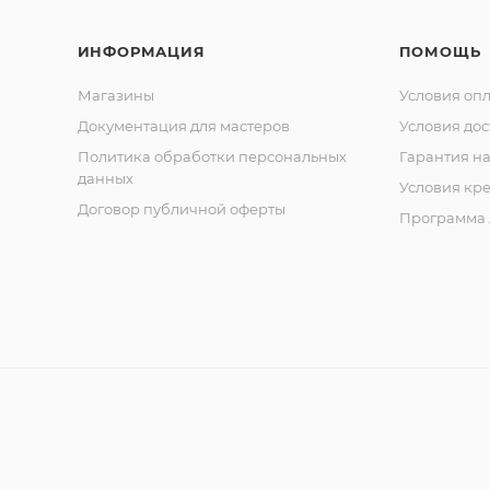
и
Cobal
ИНФОРМАЦИЯ
t
ПОМОЩЬ
Кусач
ки
Магазины
Условия оп
кутик
Документация для мастеров
Условия дос
ульны
е
Политика обработки персональных
Гарантия на
сери
данных
и
Условия кр
Classi
Договор публичной оферты
c
Программа 
Кусач
ки
кутик
ульны
е
сери
и
Comf
ort
Кусач
ки
кутик
ульны
е