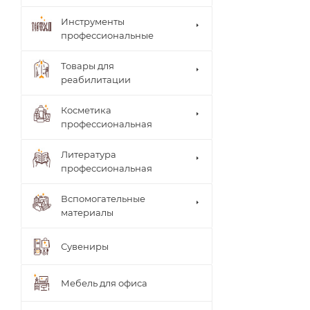
Инструменты
профессиональные
Товары для
реабилитации
Столи
Косметика
ки
Arkad
профессиональная
врача
a's
Brace
Стуль
Литература
(мате
я
рилы,
профессиональная
врача
систе
Теле
мы)
жки
Вспомогательные
UNIB
Тумб
материалы
RACE
ы
(мате
Шкаф
риал
Сувениры
ы
ы,
систе
мы)
Мебель для офиса
ТИТА
НОВ
Ламп
АЯ