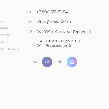
+7 800 551-51-54
латы
office@vsalon24.ru
тавки
644099, г. Омск, ул. Герцена 1
 товар
Пн – Пт: с 10:00 до 19:00
едита
Сб – Вс: выходной
лояльности