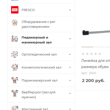
FRESCO
Оборудование с рег.
удостоверением
Педикюрный и
маникюрный зал
Ортопедический зал
Линейка для о
размера обуви
Косметологический зал
Арт.: 2500
2 200 руб.
Парикмахерский зал
Барбершоп (зал для
мужчин)
Столи
Массажный зал