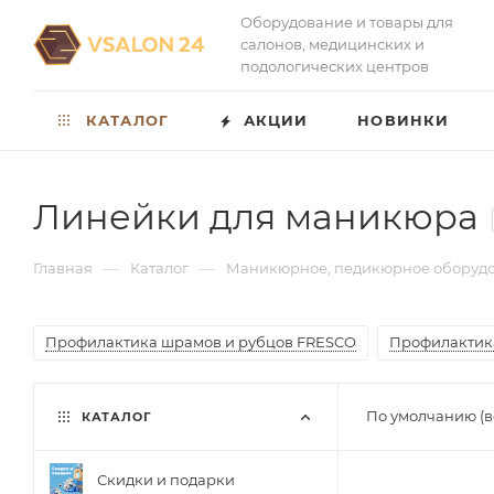
Оборудование и товары для
салонов, медицинских и
подологических центров
КАТАЛОГ
АКЦИИ
НОВИНКИ
Линейки для маникюра
—
—
Главная
Каталог
Маникюрное, педикюрное оборуд
Профилактика шрамов и рубцов FRESCO
Профилактик
По умолчанию (в
КАТАЛОГ
Скидки и подарки