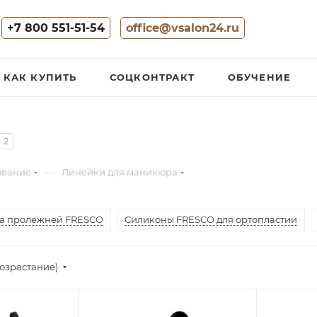
+7 800 551-51-54
office@vsalon24.ru
КАК КУПИТЬ
СОЦКОНТРАКТ
ОБУЧЕНИЕ
2
—
ование
Линейки для маникюра
а пролежней FRESCO
Силиконы FRESCO для ортопластии
озрастание)