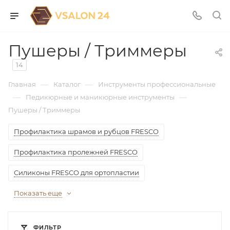
Пушеры / Триммеры
14
—
—
Главная
Каталог
Инструменты профессиональные
—
—
Педикюрные и маникюрные инструменты
Пушеры / Триммеры
Профилактика шрамов и рубцов FRESCO
Профилактика пролежней FRESCO
Силиконы FRESCO для ортопластии
Показать еще
ФИЛЬТР