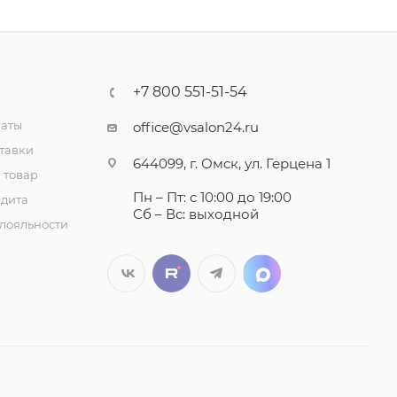
+7 800 551-51-54
латы
office@vsalon24.ru
тавки
644099, г. Омск, ул. Герцена 1
 товар
Пн – Пт: с 10:00 до 19:00
едита
Сб – Вс: выходной
лояльности