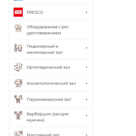
FRESCO
Оборудование с рег.
удостоверением
Педикюрный и
маникюрный зал
Ортопедический зал
Косметологический зал
Парикмахерский зал
Барбершоп (зал для
мужчин)
Столи
Массажный зал