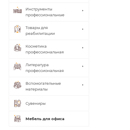
Инструменты
профессиональные
Товары для
реабилитации
Столи
Косметика
ки
Arkad
профессиональная
врача
a's
Brace
Стуль
Литература
(мате
я
рилы,
профессиональная
врача
систе
Теле
мы)
жки
Вспомогательные
UNIB
Тумб
материалы
RACE
ы
(мате
Шкаф
риал
Сувениры
ы
ы,
систе
мы)
Мебель для офиса
ТИТА
НОВ
Ламп
АЯ