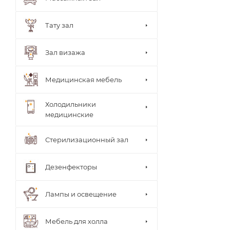
ки
врача
Стуль
Тату зал
я
врача
Теле
Зал визажа
жки
Тумб
ы
Медицинская мебель
Шкаф
ы
Холодильники
медицинские
Стерилизационный зал
Дезенфекторы
Лампы и освещение
Мебель для холла