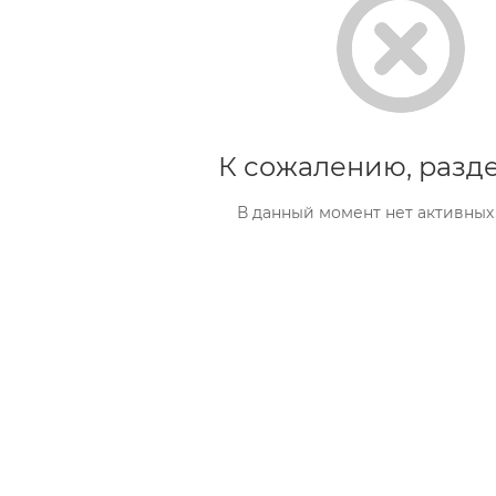
К сожалению, разде
В данный момент нет активных
Аппа
раты
с
пыле
сосом
Аппа
раты
Косм
со
етоло
спрее
гичес