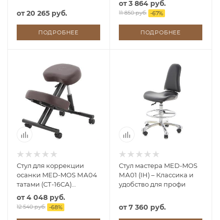
от
3 864 руб.
от
20 265 руб.
11 850 руб.
-
67
%
ПОДРОБНЕЕ
ПОДРОБНЕЕ
Стул для коррекции
Стул мастера MED-MOS
осанки MED-MOS МА04
МА01 (IH) – Классика и
татами (СТ-16СА)
удобство для профи
стальная рама
от
4 048 руб.
от
7 360 руб.
12 540 руб.
-
68
%