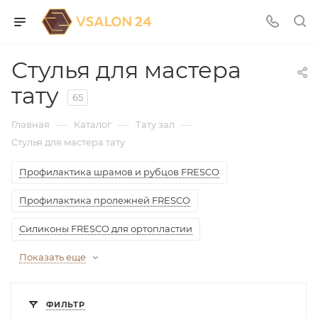
Стулья для мастера
тату
65
—
—
—
Главная
Каталог
Тату зал
Стулья для мастера тату
Профилактика шрамов и рубцов FRESCO
Профилактика пролежней FRESCO
Силиконы FRESCO для ортопластии
Показать еще
ФИЛЬТР