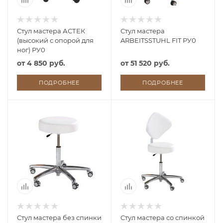
Стул мастера АСТЕК
Стул мастера
(высокий с опорой для
ARBEITSSTUHL FIT РУ0
ног) РУ0
от
4 850 руб.
от
51 520 руб.
ПОДРОБНЕЕ
ПОДРОБНЕЕ
Стул мастера без спинки
Стул мастера со спинкой