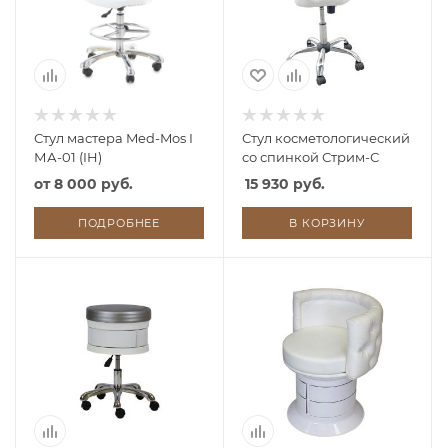
Стул мастера Med-Mos I
Стул косметологический
МА-01 (IH)
со спинкой Стрим-С
от
8 000 руб.
15 930 руб.
ПОДРОБНЕЕ
В КОРЗИНУ