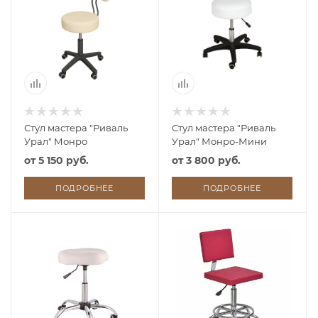
Стул мастера "Риваль
Стул мастера "Риваль
Урал" Монро
Урал" Монро-Мини
от
5 150 руб.
от
3 800 руб.
ПОДРОБНЕЕ
ПОДРОБНЕЕ