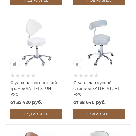
ПОДРОБНЕЕ
ПОДРОБНЕЕ
Стул-седло со спинкой
Стул-седло с узкой
«ромб» SATTELSTUHL
спинкой SATTELSTUHL
РУ0
РУ0
от
35 420 руб.
от
38 640 руб.
ПОДРОБНЕЕ
ПОДРОБНЕЕ