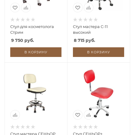
Стул для косметолога
Стул мастера С-11
Стрим
высокий
9 750 руб.
8 715 руб.
В КОРЗИНУ
В КОРЗИНУ
Стул мастера СЕНЬОР
Стул СЕНЬОР+