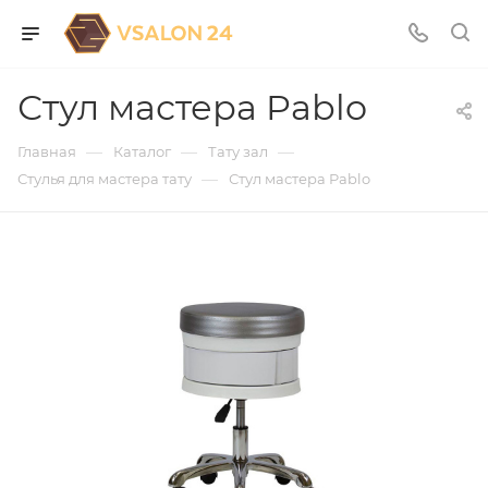
Стул мастера Pablo
—
—
—
Главная
Каталог
Тату зал
—
Стулья для мастера тату
Стул мастера Pablo