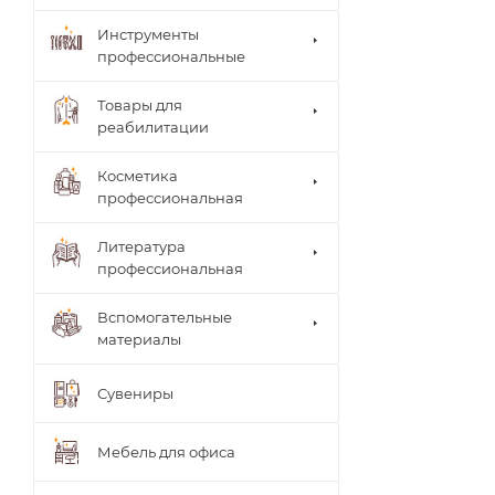
Инструменты
профессиональные
Товары для
реабилитации
Столи
Косметика
ки
Arkad
профессиональная
врача
a's
Brace
Стуль
Литература
(мате
я
рилы,
профессиональная
врача
систе
Теле
мы)
жки
Вспомогательные
UNIB
Тумб
материалы
RACE
ы
(мате
Шкаф
риал
Сувениры
ы
ы,
систе
мы)
Мебель для офиса
ТИТА
НОВ
Ламп
АЯ