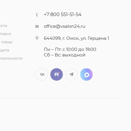
+7 800 551-51-54
латы
office@vsalon24.ru
тавки
644099, г. Омск, ул. Герцена 1
 товар
Пн – Пт: с 10:00 до 19:00
едита
Сб – Вс: выходной
лояльности