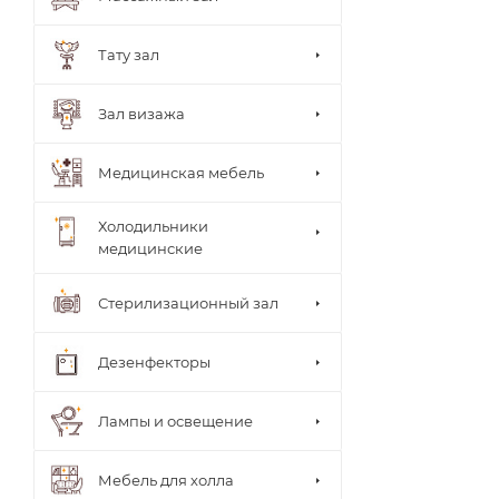
ки
врача
Стуль
Тату зал
я
врача
Теле
Зал визажа
жки
Тумб
ы
Медицинская мебель
Шкаф
ы
Холодильники
медицинские
Стерилизационный зал
Дезенфекторы
Лампы и освещение
Мебель для холла