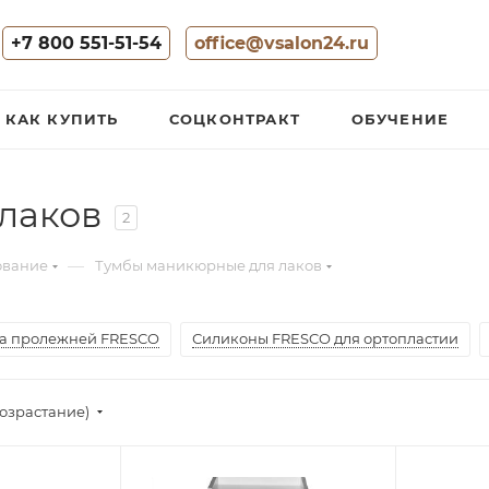
+7 800 551-51-54
office@vsalon24.ru
КАК КУПИТЬ
СОЦКОНТРАКТ
ОБУЧЕНИЕ
лаков
2
—
ование
Тумбы маникюрные для лаков
а пролежней FRESCO
Силиконы FRESCO для ортопластии
озрастание)