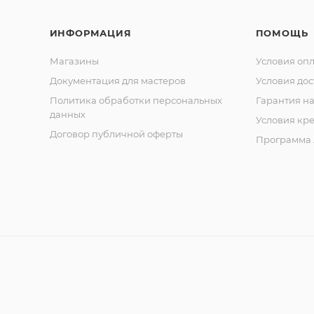
и
Cobal
ИНФОРМАЦИЯ
t
ПОМОЩЬ
Кусач
ки
Магазины
Условия оп
кутик
Документация для мастеров
Условия дос
ульны
е
Политика обработки персональных
Гарантия на
сери
данных
и
Условия кр
Classi
Договор публичной оферты
c
Программа 
Кусач
ки
кутик
ульны
е
сери
и
Comf
ort
Кусач
ки
кутик
ульны
е