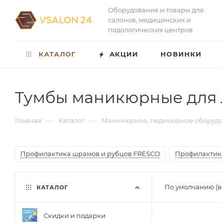
Оборудование и товары для
салонов, медицинских и
подологических центров
КАТАЛОГ
АКЦИИ
НОВИНКИ
Тумбы маникюрные для 
—
—
Главная
Каталог
Маникюрное, педикюрное оборуд
Профилактика шрамов и рубцов FRESCO
Профилактик
По умолчанию (в
КАТАЛОГ
Скидки и подарки