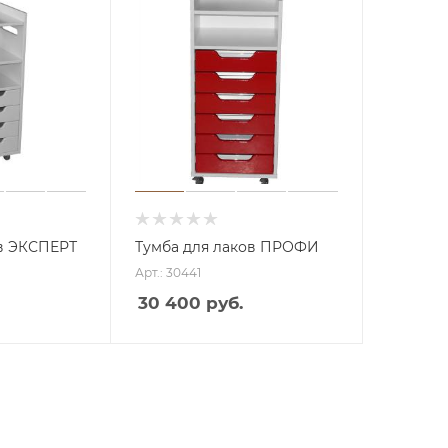
ов ЭКСПЕРТ
Тумба для лаков ПРОФИ
Арт.: 30441
Аппа
30 400 руб.
раты
с
пыле
сосом
Аппа
раты
Косм
со
етоло
спрее
гичес