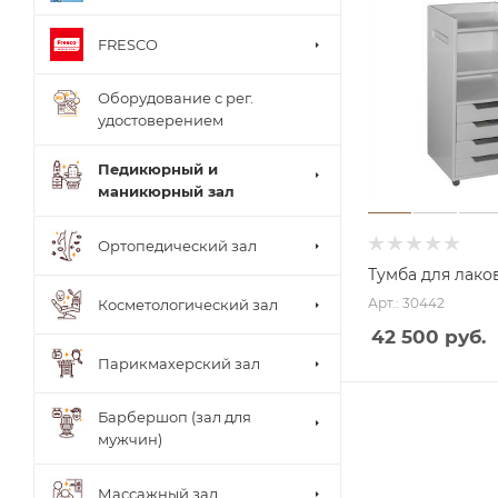
FRESCO
Оборудование с рег.
удостоверением
Педикюрный и
маникюрный зал
Ортопедический зал
Тумба для лак
Арт.: 30442
Косметологический зал
42 500 руб.
Парикмахерский зал
Барбершоп (зал для
мужчин)
Столи
Массажный зал