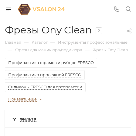
Фрезы Ony Clean
2
—
—
Главная
Каталог
Инструменты профессиональные
—
—
Фрезы для маникюра/педикюра
Фрезы Ony Clean
Профилактика шрамов и рубцов FRESCO
Профилактика пролежней FRESCO
Силиконы FRESCO для ортопластии
Показать еще
ФИЛЬТР