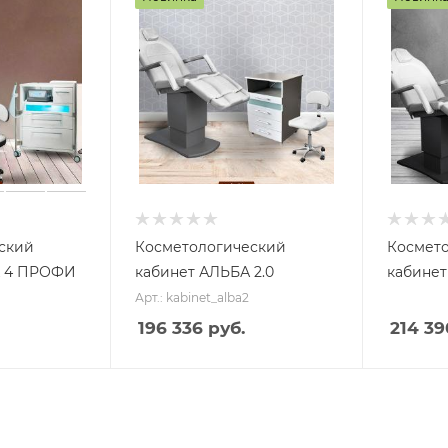
ский
Косметологический
Космет
А 4 ПРОФИ
кабинет АЛЬБА 2.0
кабинет
Арт.: kabinet_alba2
Аппа
раты
196 336 руб.
214 39
с
пыле
сосом
Аппа
раты
Косм
со
етоло
спрее
гичес