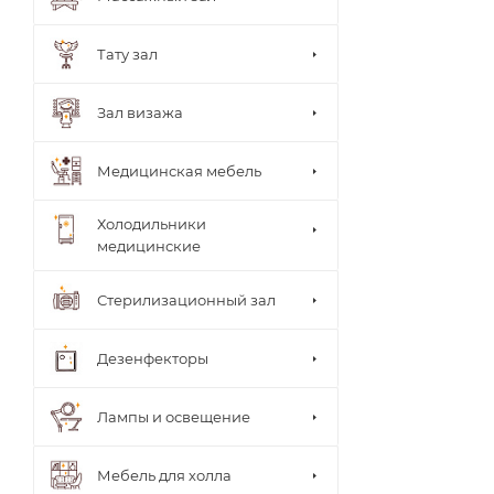
ки
врача
Стуль
Тату зал
я
врача
Теле
Зал визажа
жки
Тумб
ы
Медицинская мебель
Шкаф
ы
Холодильники
медицинские
Стерилизационный зал
Дезенфекторы
Лампы и освещение
Мебель для холла