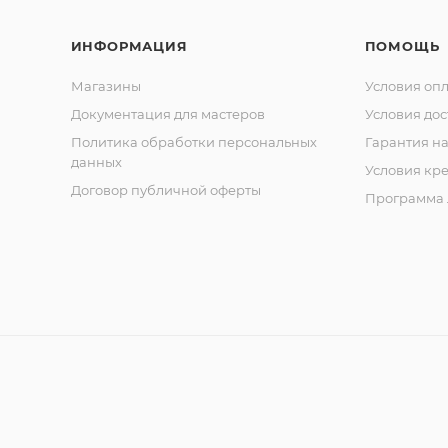
и
Cobal
ИНФОРМАЦИЯ
ПОМОЩЬ
t
Кусач
ки
Магазины
Условия оп
кутик
Документация для мастеров
Условия дос
ульны
е
Политика обработки персональных
Гарантия на
сери
данных
и
Условия кр
Classi
Договор публичной оферты
c
Программа 
Кусач
ки
кутик
ульны
е
сери
и
Comf
ort
Кусач
ки
кутик
ульны
е