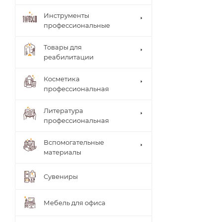
Инструменты
профессиональные
Товары для
реабилитации
Столи
Косметика
ки
Arkad
профессиональная
врача
a's
Brace
Стуль
Литература
(мате
я
рилы,
профессиональная
врача
систе
Теле
мы)
жки
Вспомогательные
UNIB
Тумб
материалы
RACE
ы
(мате
Шкаф
риал
Сувениры
ы
ы,
систе
мы)
Мебель для офиса
ТИТА
НОВ
Ламп
АЯ