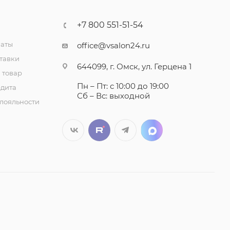
+7 800 551-51-54
латы
office@vsalon24.ru
тавки
644099, г. Омск, ул. Герцена 1
 товар
Пн – Пт: с 10:00 до 19:00
едита
Сб – Вс: выходной
лояльности