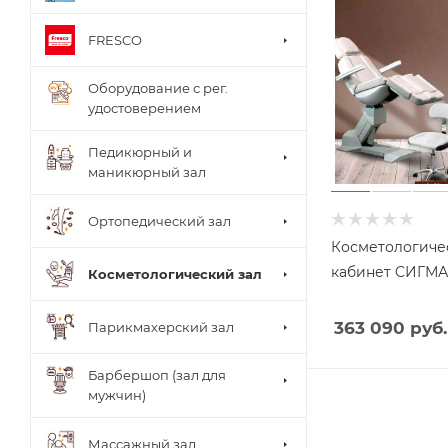
FRESCO
Оборудование с рег.
удостоверением
Педикюрный и
маникюрный зал
Ортопедический зал
Косметологиче
кабинет CИГМ
Косметологический зал
363 090 руб.
Парикмахерский зал
Барбершоп (зал для
мужчин)
Столи
Массажный зал