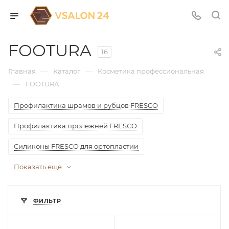
FOOTURA
16
—
—
Главная
Каталог
Косметика профессиональная
—
FOOTURA
Профилактика шрамов и рубцов FRESCO
Профилактика пролежней FRESCO
Силиконы FRESCO для ортопластии
Показать еще
ФИЛЬТР