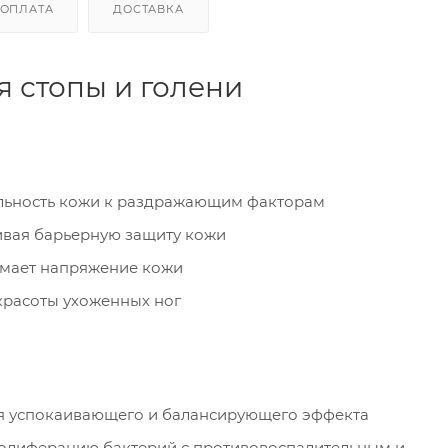
ОПЛАТА
ДОСТАВКА
 стопы и голени
ельность кожи к раздражающим факторам
ивая барьерную защиту кожи
имает напряжение кожи
красоты ухоженных ног
я успокаивающего и балансирующего эффекта
лиферацию бактерий с противовоспалительным и