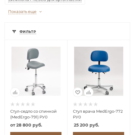
Показать еще
ФИЛЬТР
Стул-седло со спинкой
Стул врача MedErgo-772
(MedErgo-791) РУ0
РУ0
от
28 800 руб.
25 200 руб.