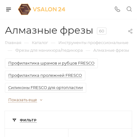
Алмазные фрезы
60
—
—
Главная
Каталог
Инструменты профессиональные
—
—
Фрезы для маникюра/педикюра
Алмазные фрезы
Профилактика шрамов и рубцов FRESCO
Профилактика пролежней FRESCO
Силиконы FRESCO для ортопластии
Показать еще
ФИЛЬТР