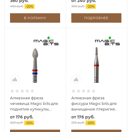
360 руб.
от
240 руб.
450 руб.
300 руб.
-
20
%
-
20
%
В КОРЗИНУ
ПОДРОБНЕЕ
Алмазная фреза
Алмазная фреза
чечевица Magic bits для
фиссура Magic bits для
поднятия кутикулы,
вычищения птеригия
среза и шлифовки
под кутикулой
от
176 руб.
от
176 руб.
220 руб.
220 руб.
-
20
%
-
20
%