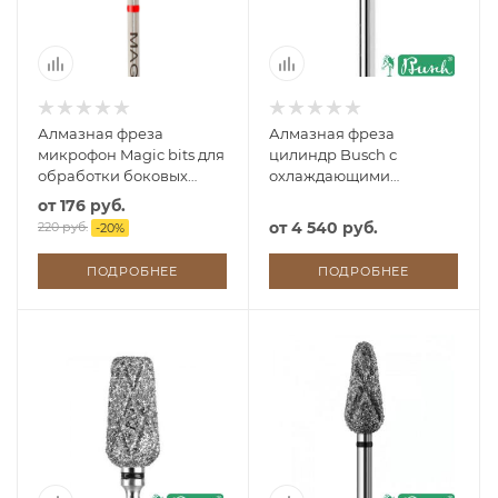
Алмазная фреза
Алмазная фреза
микрофон Magic bits для
цилиндр Busch с
обработки боковых
охлаждающими
валиков
каналами для
от
176 руб.
обработки
от
4 540 руб.
220 руб.
-
20
%
гиперкератоза
ПОДРОБНЕЕ
ПОДРОБНЕЕ