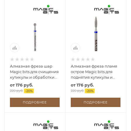
Алмазная фреза шар
Алмазная фреза пламя
Magic bits для счищения
острое Magic bits для
кутикулы и обработки
поднятия кутикулы и
боковых валиков
прочистки птеригия
от
176 руб.
от
176 руб.
220 руб.
220 руб.
-
20
%
-
20
%
ПОДРОБНЕЕ
ПОДРОБНЕЕ