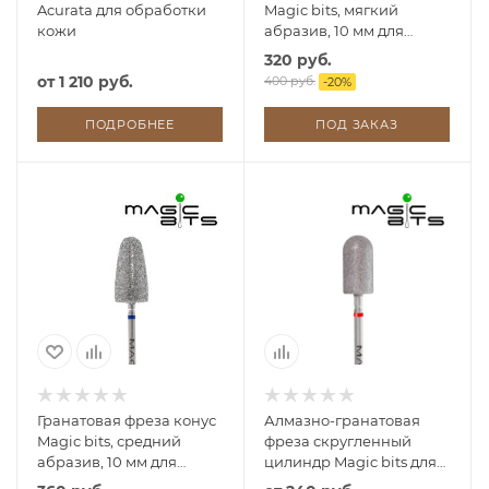
Acurata для обработки
Magic bits, мягкий
кожи
абразив, 10 мм для
финишной шлифовки
320 руб.
стопы
от
1 210 руб.
400 руб.
-
20
%
ПОДРОБНЕЕ
ПОД ЗАКАЗ
Гранатовая фреза конус
Алмазно-гранатовая
Magic bits, средний
фреза скругленный
абразив, 10 мм для
цилиндр Magic bits для
срединной шлифовки
обработки стопы