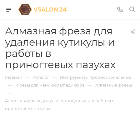
Алмазная фреза для
удаления кутикулы и
работы в
приногтевых пазухах
—
—
Главная
Каталог
Инструменты профессиональные
—
—
Фрезы для маникюра/педикюра
Алмазные фрезы
—
Алмазная фреза для удаления кутикулы и работы в
приногтевых пазухах