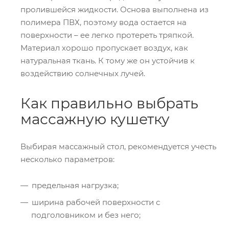
пролившейся жидкости. Основа выполнена из
полимера ПВХ, поэтому вода остается на
поверхности – ее легко протереть тряпкой.
Материал хорошо пропускает воздух, как
натуральная ткань. К тому же он устойчив к
воздействию солнечных лучей.
Как правильно выбрать
массажную кушетку
Выбирая массажный стол, рекомендуется учесть
несколько параметров:
предельная нагрузка;
ширина рабочей поверхности с
подголовником и без него;