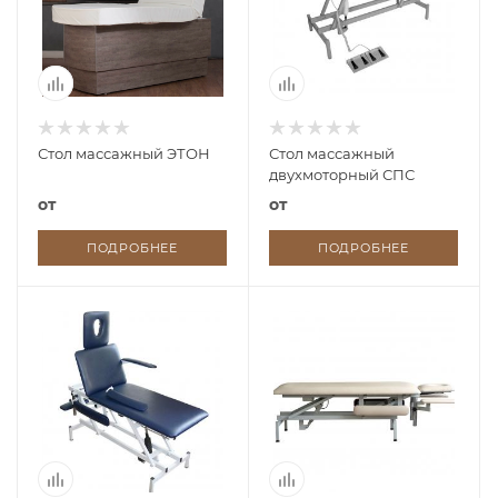
Стол массажный ЭТОН
Стол массажный
двухмоторный СПС
от
от
ПОДРОБНЕЕ
ПОДРОБНЕЕ