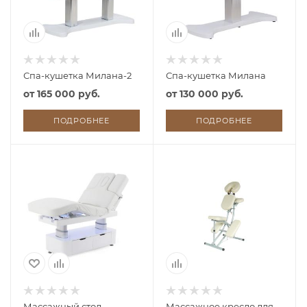
Спа-кушетка Милана-2
Спа-кушетка Милана
от
165 000 руб.
от
130 000 руб.
ПОДРОБНЕЕ
ПОДРОБНЕЕ
Массажный стол
Массажное кресло для