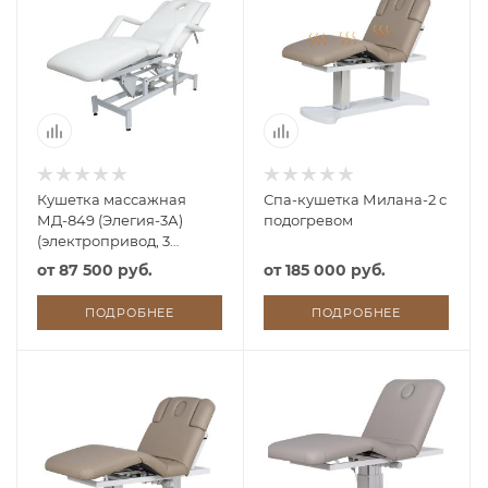
Кушетка массажная
Спа-кушетка Милана-2 с
МД-849 (Элегия-3А)
подогревом
(электропривод, 3
мотора)
от
87 500 руб.
от
185 000 руб.
ПОДРОБНЕЕ
ПОДРОБНЕЕ