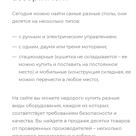
Сегодня можно найти самые разные столы, они
делятся на несколько типов:
с ручным и электрическим управлением;
с одним, двумя или тремя моторами;
стационарные (кушетка не складывается – ее
можно купить и поставить на постоянное
место) и мобильные (конструкция складная, ее
можно перенести в любое место).
На сайте вы можете недорого купить разные
виды оборудования, каждое из которых
соответствует требованиям безопасности и
качества. Вы найдете в продаже десятки товаров
от проверенных производителей – несколько
примеров представлено в таблице.