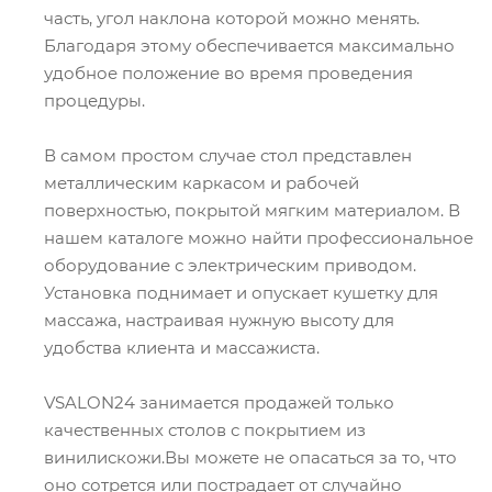
часть, угол наклона которой можно менять.
Благодаря этому обеспечивается максимально
удобное положение во время проведения
процедуры.
В самом простом случае стол представлен
металлическим каркасом и рабочей
поверхностью, покрытой мягким материалом. В
нашем каталоге можно найти профессиональное
оборудование с электрическим приводом.
Установка поднимает и опускает кушетку для
массажа, настраивая нужную высоту для
удобства клиента и массажиста.
VSALON24 занимается продажей только
качественных столов с покрытием из
винилискожи.Вы можете не опасаться за то, что
оно сотрется или пострадает от случайно