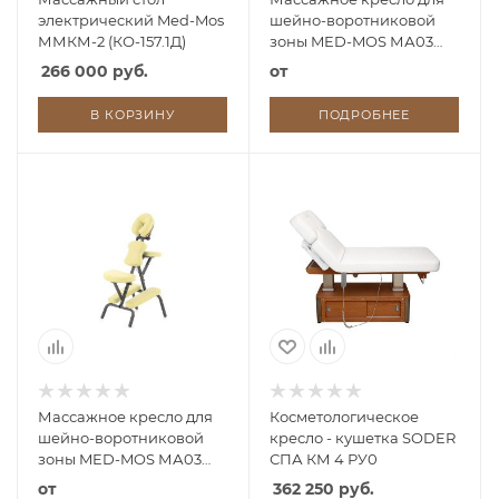
электричеcкий Med-Mos
шейно-воротниковой
ММКМ-2 (КО-157.1Д)
зоны MED-MOS МА03
(СТ-1ШАА) алюминиевая
266 000 руб.
от
рама
В КОРЗИНУ
ПОДРОБНЕЕ
Массажное кресло для
Косметологическое
шейно-воротниковой
кресло - кушетка SODER
зоны MED-MOS МА03
СПА КМ 4 РУ0
(СТ-1ШСА) стальная рама
от
362 250 руб.