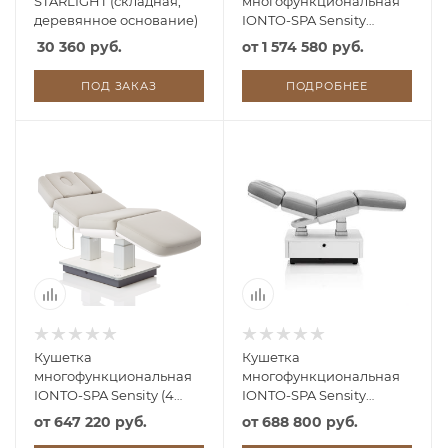
STARLIGHT (складная,
многофункциональная
деревянное основание)
IONTO-SPA Sensity
Evolution (4 мотора, с
30 360 руб.
от
1 574 580 руб.
вибро-акустической
системой)
ПОД ЗАКАЗ
ПОДРОБНЕЕ
Кушетка
Кушетка
многофункциональная
многофункциональная
IONTO-SPA Sensity (4
IONTO-SPA Sensity
мотора)
Soundmotion (4 мотора,
от
647 220 руб.
от
688 800 руб.
с вибро-акустической