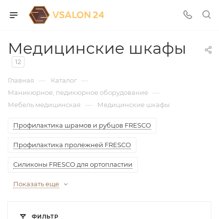
Медицинские шкафы
12
—
—
Главная
Каталог
—
Маникюрное, педикюрное оборудование
—
Мебель медицинская
Медицинские шкафы
Профилактика шрамов и рубцов FRESCO
Профилактика пролежней FRESCO
Силиконы FRESCO для ортопластии
Показать еще
ФИЛЬТР