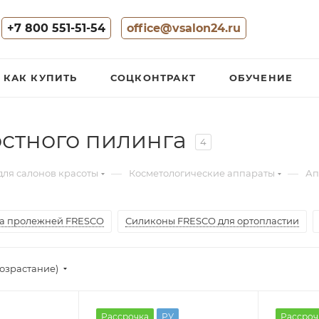
+7 800 551-51-54
office@vsalon24.ru
КАК КУПИТЬ
СОЦКОНТРАКТ
ОБУЧЕНИЕ
стного пилинга
4
—
—
для салонов красоты
Косметологические аппараты
Ап
а пролежней FRESCO
Силиконы FRESCO для ортопластии
озрастание)
Рассрочка
РУ
Рассроч