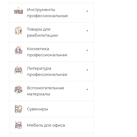
Инструменты
профессиональные
Товары для
реабилитации
Столи
Косметика
ки
Arkad
профессиональная
врача
a's
Brace
Стуль
Литература
(мате
я
рилы,
профессиональная
врача
систе
Теле
мы)
жки
Вспомогательные
UNIB
Тумб
материалы
RACE
ы
(мате
Шкаф
риал
Сувениры
ы
ы,
систе
мы)
Мебель для офиса
ТИТА
НОВ
Ламп
АЯ