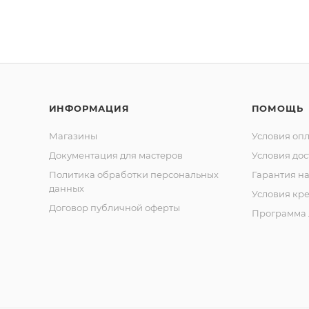
и
Cobal
t
Кусач
ки
кутик
ульны
е
сери
ИНФОРМАЦИЯ
ПОМОЩЬ
и
Classi
Магазины
c
Условия оп
Кусач
Документация для мастеров
Условия дос
ки
кутик
Политика обработки персональных
Гарантия на
ульны
данных
Условия кр
е
сери
Договор публичной оферты
Программа 
и
Comf
ort
Кусач
ки
кутик
ульны
е