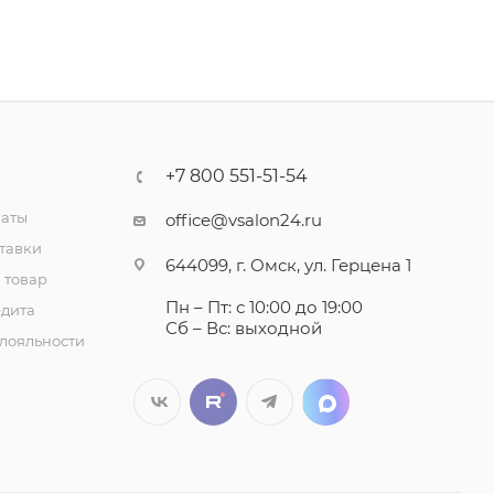
+7 800 551-51-54
латы
office@vsalon24.ru
тавки
644099, г. Омск, ул. Герцена 1
 товар
Пн – Пт: с 10:00 до 19:00
едита
Сб – Вс: выходной
лояльности