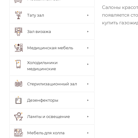
ки
врача
Салоны красот
Стуль
появляется ст
Тату зал
я
купить газожи
врача
Теле
Зал визажа
жки
Тумб
ы
Медицинская мебель
Шкаф
ы
Холодильники
медицинские
Стерилизационный зал
Дезенфекторы
Лампы и освещение
Мебель для холла