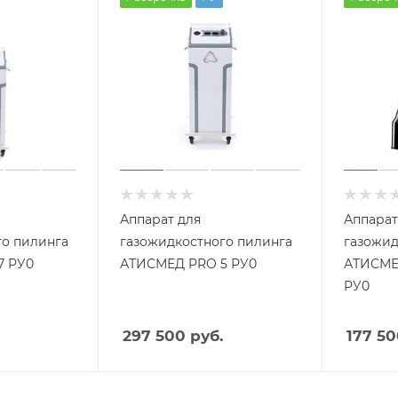
Аппарат для
Аппарат
го пилинга
газожидкостного пилинга
газожид
7 РУ0
АТИСМЕД PRO 5 РУ0
АТИСМЕ
Аппа
раты
РУ0
с
пыле
сосом
297 500 руб.
177 50
Аппа
раты
Косм
со
етоло
спрее
гичес