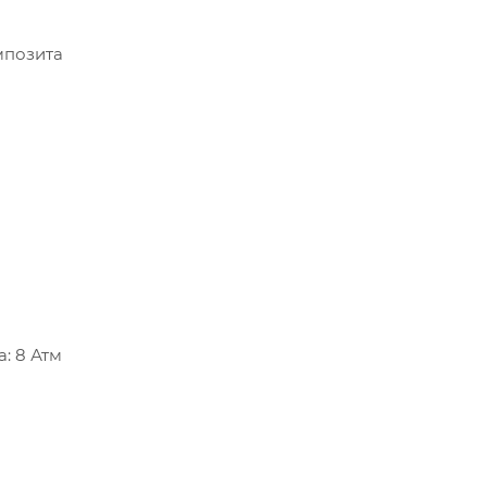
мпозита
: 8 Атм