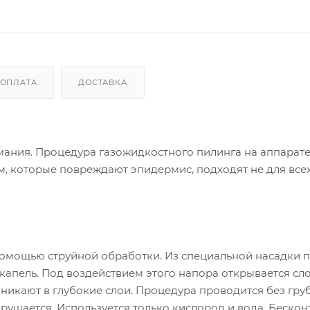
ОПЛАТА
ДОСТАВКА
мания. Процедура газожидкостного пилинга на аппарате
, которые повреждают эпидермис, подходят не для все
помощью струйной обработки. Из специальной насадки 
пель. Под воздействием этого напора открывается сл
никают в глубокие слои. Процедура проводится без гру
рушается. Используется только кислород и вода. Беско