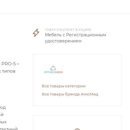
ТОВАР УЧАСТВУЕТ В АКЦИЯХ
Мебель с Регистрационным
удостоверением
 PRO-5 ‒
х типов
Все товары категории
Все товары бренда АтисМед
под
ой
бых
нтактный