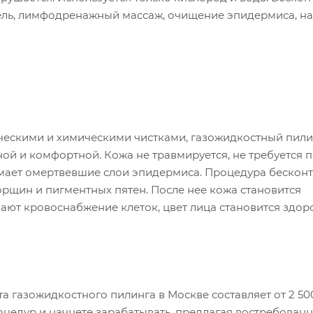
ель, лимфодренажный массаж, очищение эпидермиса, н
ическими и химическими чистками, газожидкостный пили
й и комфортной. Кожа не травмируется, не требуется 
мает омертвевшие слои эпидермиса. Процедура бескон
морщин и пигментных пятен. После нее кожа становится
ают кровоснабжение клеток, цвет лица становится здор
а газожидкостного пилинга в Москве составляет от 2 500
роцедур и начнете зарабатывать, предлагая востребован