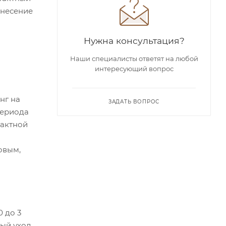
анесение
Нужна консультация?
Наши специалисты ответят на любой
интересующий вопрос
нг на
ЗАДАТЬ ВОПРОС
периода
тактной
овым,
 до 3
ный уход