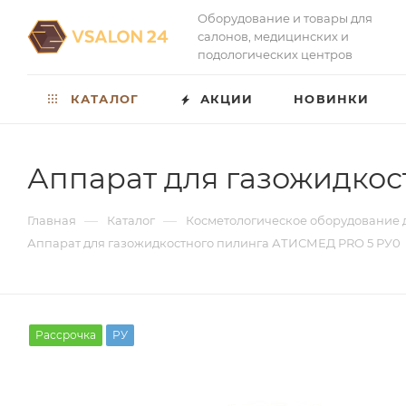
Оборудование и товары для
салонов, медицинских и
подологических центров
КАТАЛОГ
АКЦИИ
НОВИНКИ
Аппарат для газожидко
—
—
Главная
Каталог
Косметологическое оборудование 
Аппарат для газожидкостного пилинга АТИСМЕД PRO 5 РУ0
Рассрочка
РУ