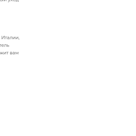
 Италии,
тель
ужит вам