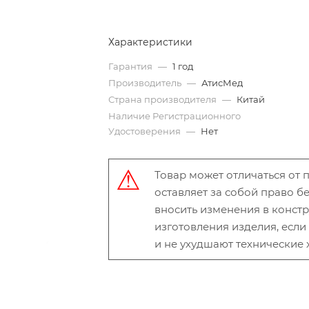
Характеристики
Гарантия
—
1 год
Производитель
—
АтисМед
Страна производителя
—
Китай
Наличие Регистрационного
Удостоверения
—
Нет
Товар может отличаться от
оставляет за собой право 
вносить изменения в конст
изготовления изделия, есл
и не ухудшают технические 