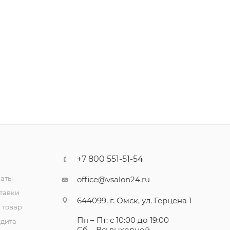
+7 800 551-51-54
латы
office@vsalon24.ru
тавки
644099, г. Омск, ул. Герцена 1
 товар
Пн – Пт: с 10:00 до 19:00
едита
Сб – Вс: выходной