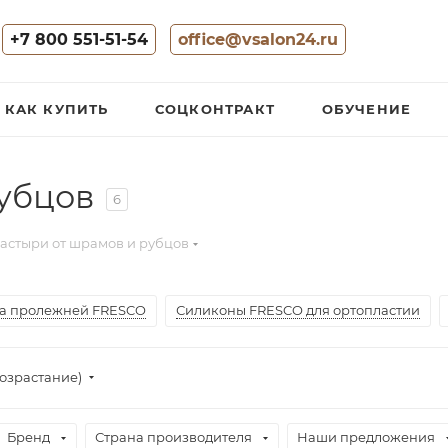
+7 800 551-51-54
office@vsalon24.ru
КАК КУПИТЬ
СОЦКОНТРАКТ
ОБУЧЕНИЕ
убцов
6
астыри от шрамов и рубцов
а пролежней FRESCO
Силиконы FRESCO для ортопластии
озрастание)
Бренд
Страна производителя
Наши предложения