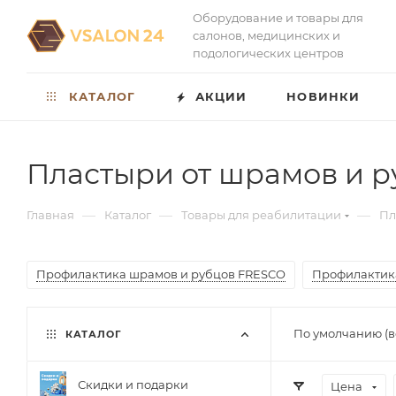
Оборудование и товары для
салонов, медицинских и
подологических центров
КАТАЛОГ
АКЦИИ
НОВИНКИ
Пластыри от шрамов и р
—
—
—
Главная
Каталог
Товары для реабилитации
Пл
Профилактика шрамов и рубцов FRESCO
Профилактик
По умолчанию (в
КАТАЛОГ
Скидки и подарки
Цена