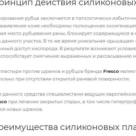
ринцип действия силиконовых
гуляц
фрез
й
ия/
ы
Инст
элект
Фрез
руме
роэп
Зелён
ы Ony
рования рубца заключается в патологически избыточно
нт
иляц
ая
Clean
для
ия
аживления коже необходимы полноценная оксигенация
серия
Диск
корр
(повы
ая место рубцевания раны, блокирует содержащуюся в к
овые
екци
шенн
фрез
и
 данного участка. В то же время уникальная «дышащая»
ое
ы
ногте
потоо
нный доступ кислорода. В результате возникают услови
й
Кера
тделе
(орто
миче
о способствует смягчению выраженных и рассасыванию 
ние
никс
ские
стопы
ия)
фрез
)
ы
Щип
пластыри против шрамов и рубцов бренда
Fresco
являют
Крас
цы
Фрез
ная
олько при отсутствии открытой раневой поверхности.
для
ы
серия
уголк
Hubri
(устав
ов
dTwis
шие
 данного средства специалистами ведущих европейски
(тольк
ter
ноги,
о для
(DiaT
sco
при лечении закрытых старых, в том числе гипертро
«горя
проф
wister
щая»
я новых шрамов.
ессио
)
стопа
налов
)
Фрез
)
ы из
Синя
реимущества силиконовых пла
Щип
нерж
я
цы
авею
серия
для