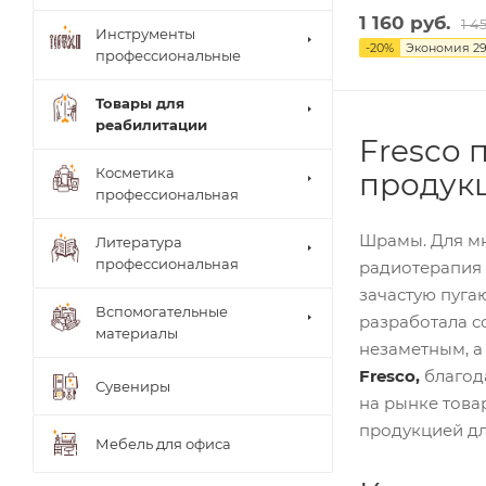
1 160 руб.
1 4
Инструменты
-
20
%
Экономия
29
профессиональные
Товары для
реабилитации
Fresco 
Столи
Косметика
продук
ки
Arkad
профессиональная
врача
a's
Brace
Стуль
Шрамы. Для мн
Литература
(мате
я
рилы,
профессиональная
врача
радиотерапия 
систе
Теле
зачастую пуга
мы)
жки
Вспомогательные
разработала с
UNIB
Тумб
материалы
RACE
ы
незаметным, а
(мате
Шкаф
риал
Fresco,
благод
Сувениры
ы
ы,
на рынке това
систе
мы)
продукцией дл
Мебель для офиса
ТИТА
НОВ
Ламп
АЯ