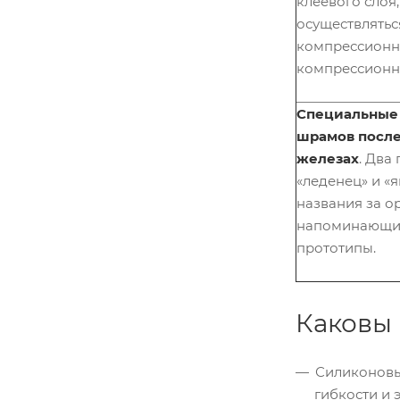
клеевого слоя
осуществлятьс
компрессионн
компрессионн
Специальные 
шрамов после
железах
. Два
«леденец» и «
названия за о
напоминающи
прототипы.
Каковы 
Силиконовы
гибкости и 