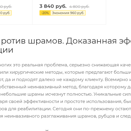
Микр
3 840 руб.
50 руб.
4 800 руб.
отоко
0 руб.
-
20
%
Экономия
960 руб.
вая
терап
ия
Прес
сотер
против шрамов. Доказанная э
апия
Дарс
ции
онвал
Алма
ь
зные
Миос
фрез
Инст
огих это реальная проблема, серьезно снижающая каче
тимул
ы
руме
ятор
или хирургические методы, которые предлагают больши
Шлиф
нты
RF
овщи
STALE
ют, да и подходят далеко не каждому клиенту. Всемирно
лифт
ки и
KS
инг
обственный неинвазивный метод, благодаря которому д
поли
Пинц
(ради
ровщ
еты
 небольшие шрамы исчезнут полностью. Уникальные с
олифт
ики
Скаль
инг)
аря своей эффективности и простоте использования, бы
Боры
пели
Мезо
шаро
ров для реабилитации. Сегодня они по-прежнему оста
Лезв
терап
видн
я неинвазивного разглаживания шрамов, рубцов и следо
ия
ия
ые
для
Элект
Полы
скаль
рокоа
е
пеле