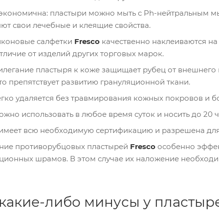
сери
и Pro
экономична: пластыри можно мыть с Ph-нейтральным мы
Exper
t
ют свои лечебные и клеящие свойства.
Кусач
иконовые салфетки
Fresco
качественно наклеиваются на
ки
Metal
отличие от изделий других торговых марок.
ex
Кусач
илегание пластыря к коже защищает рубец от внешнего
ки
то препятствует развитию грануляционной ткани.
педи
кюрн
гко удаляется без травмирования кожных покровов и б
ые
Кусач
жно использовать в любое время суток и носить до 20 ч
ки
кутик
имеет всю необходимую сертификацию и разрешена для
ульны
е
ние противорубцовых пластырей
Fresco
особенно эффек
Ножн
ционных шрамов. В этом случае их наложение необходим
ицы
(щип
цы)
для
кожи
 какие-либо минусы у пластыр
или
ногте
й