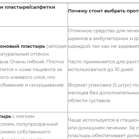
щей
(сухая
уголк
стали
,
и пластыря/салфетки
ов
Почему стоит выбрать про
обезв
Фрез
Тамп
ожен
ы из
оноде
ная
закал
ржат
кожа
енно
Отличное средство для леч
ели,
и
й
кюре
гипер
стали
шрамов в амбулаторных и д
тки,
Аксес
керат
метал
оновый пластырь
(«вторая
одеждой, так как не задевает
суары
оз)
.
Класс
Спец
натуральный оттенок
пилк
ическ
иальн
и
Часто применяется для разг
ов. Очень гибкий. Плотно
ие
ая
Унив
тейп
серия
использоваться до 10 дней.
пится к коже пациента за
ерсал
ы
(спец
ого клеевого слоя, что
ьные
ифич
Спорт
ножн
еские
ивны
Формат упаковки (5 штук) п
 сбивание и сморщивание.
ицы
проб
е
для
месяцев без дополнительных 
лемы
тейп
ногте
стопы
ы
области суставов.
й и
)
кожи
Vita
Кусач
Citral
стырь
с мягким
ки
(уход
Чаще используется в стацио
слоем, полупрозрачный
кутик
за
или домашнем лечении. За с
ульны
коже
Помимо собственного
е
й рук)
пластырь обеспечивает доп
сери