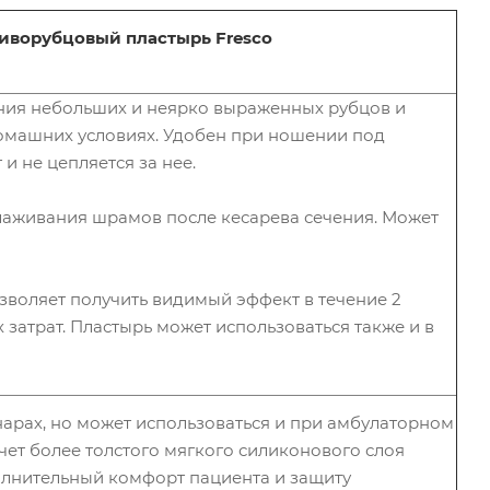
тиворубцовый пластырь Fresco
ения небольших и неярко выраженных рубцов и
омашних условиях. Удобен при ношении под
 и не цепляется за нее.
лаживания шрамов после кесарева сечения. Может
озволяет получить видимый эффект в течение 2
затрат. Пластырь может использоваться также и в
нарах, но может использоваться и при амбулаторном
чет более толстого мягкого силиконового слоя
олнительный комфорт пациента и защиту