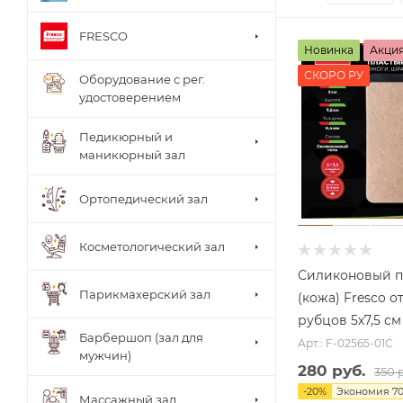
FRESCO
Новинка
Акци
СКОРО РУ
Оборудование с рег.
удостоверением
Педикюрный и
маникюрный зал
Ортопедический зал
Косметологический зал
Силиконовый п
Парикмахерский зал
(кожа) Fresco 
рубцов 5х7,5 см
Барбершоп (зал для
Арт.: F-02565-01C
мужчин)
280 руб.
350 
Столи
-
20
%
Экономия
70
Массажный зал