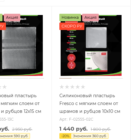
а
Акция
Новинка
Акция
РУ
СКОРО РУ
новый пластырь
Силиконовый пластырь
с мягким слоем от
Fresco с мягким слоем от
и рубцов 12х15 см
шрамов и рубцов 10х10 см
2555-13C
Арт.: F-02555-02C
руб.
1 440 руб.
2 950 руб.
1 800 руб.
ономия
590 руб.
-
20
%
Экономия
360 руб.