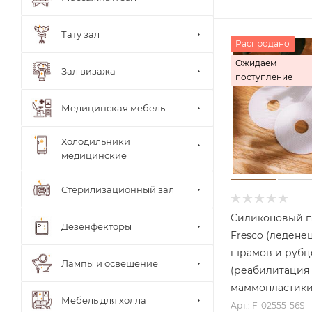
ки
врача
Стуль
Тату зал
я
Распродано
врача
Ожидаем
Теле
Зал визажа
поступление
жки
Тумб
ы
Медицинская мебель
Шкаф
ы
Холодильники
медицинские
Стерилизационный зал
Силиконовый п
Дезенфекторы
Fresco (леденец
шрамов и рубц
Лампы и освещение
(реабилитация
маммопластики
Мебель для холла
Арт.: F-02555-56S