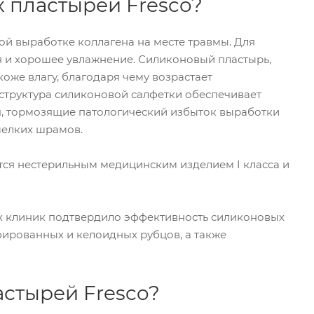
 пластырей Fresco?
й выработке коллагена на месте травмы. Для
 и хорошее увлажнение. Силиконовый пластырь,
оже влагу, благодаря чему возрастает
 структура силиконовой салфетки обеспечивает
я, тормозящие патологический избыток выработки
мелких шрамов.
ся нестерильным медицинским изделием I класса и
х клиник подтвердило эффективность силиконовых
фированных и келоидных рубцов, а также
стырей Fresco?