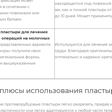
, фиксация может
находящегося под повязкой 
и
я в сочетании с
Cobal
же, как и тонкий пластырь 
t
ыми повязками или
до 10 дней. Может применять
Кусач
ым бельем.
ки
кутик
ульны
пластыри для лечения
е
сери
 операций на молочных
и
 представленных варианта
Используются для лечения з
Classi
c
якорь» получили свои
груди. Благодаря оригинал
Кусач
ригинальные формы,
оптимально и надежно крепит
ки
кутик
е вышеуказанные
ульны
е
сери
и
Comf
ort
плюсы использования пластыр
Кусач
ки
кутик
е противорубцовые пластыри легко разрезать, придав 
ульны
е
эластичности они легко адаптируются к любой части тела