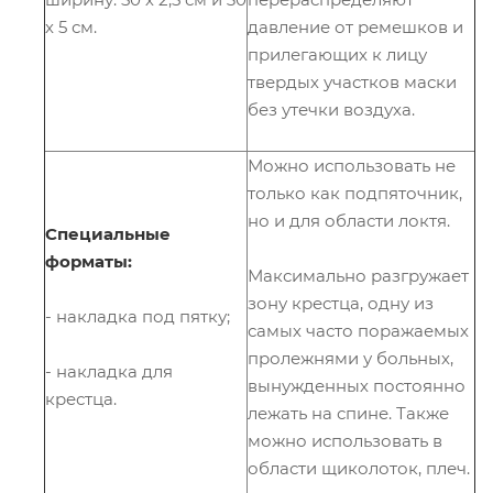
х 5 см.
давление от ремешков и
прилегающих к лицу
твердых участков маски
без утечки воздуха.
Можно использовать не
только как подпяточник,
но и для области локтя.
Специальные
форматы:
Максимально разгружает
зону крестца, одну из
- накладка под пятку;
самых часто поражаемых
пролежнями у больных,
- накладка для
вынужденных постоянно
крестца.
лежать на спине. Также
можно использовать в
области щиколоток, плеч.