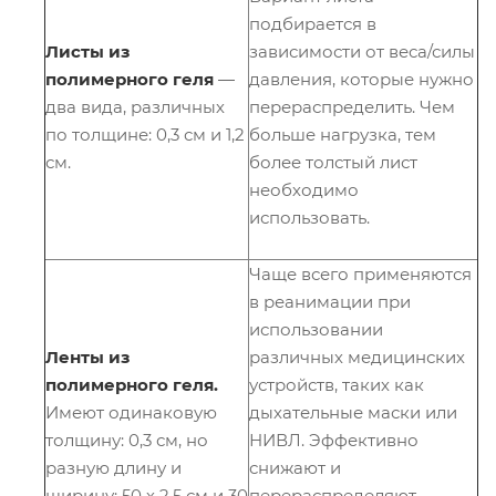
подбирается в
Листы из
зависимости от веса/силы
полимерного геля
―
давления, которые нужно
два вида, различных
перераспределить. Чем
по толщине: 0,3 см и 1,2
больше нагрузка, тем
см.
более толстый лист
необходимо
использовать.
Чаще всего применяются
в реанимации при
использовании
Ленты из
различных медицинских
полимерного геля.
устройств, таких как
Имеют одинаковую
дыхательные маски или
толщину: 0,3 см, но
НИВЛ. Эффективно
разную длину и
снижают и
ширину: 50 х 2,5 см и 30
перераспределяют