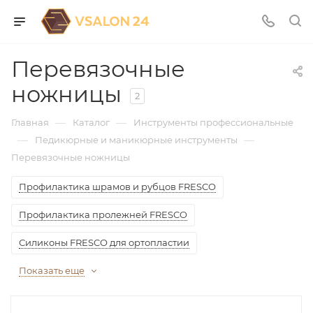
Перевязочные
ножницы
2
—
—
Главная
Каталог
Инструменты профессиональные
—
—
Педикюрные и маникюрные инструменты
Перевязочные ножницы
Профилактика шрамов и рубцов FRESCO
Профилактика пролежней FRESCO
Силиконы FRESCO для ортопластии
Показать еще