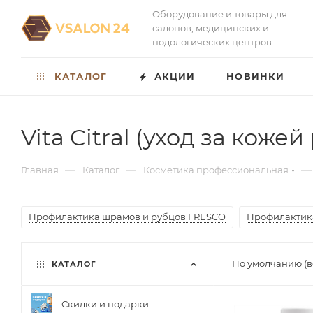
Оборудование и товары для
салонов, медицинских и
подологических центров
КАТАЛОГ
АКЦИИ
НОВИНКИ
Vita Citral (уход за кожей
—
—
—
Главная
Каталог
Косметика профессиональная
Профилактика шрамов и рубцов FRESCO
Профилактик
По умолчанию (в
КАТАЛОГ
Скидки и подарки