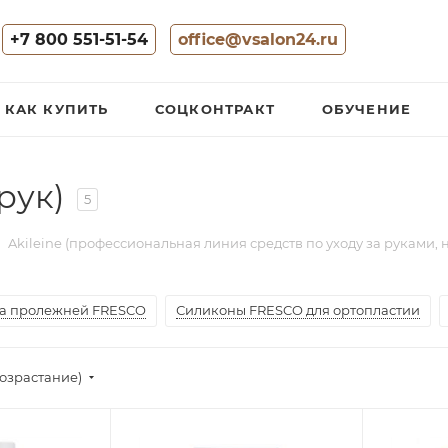
+7 800 551-51-54
office@vsalon24.ru
КАК КУПИТЬ
СОЦКОНТРАКТ
ОБУЧЕНИЕ
 рук)
5
Akileine (профессиональная линия средств по уходу за руками, 
а пролежней FRESCO
Силиконы FRESCO для ортопластии
озрастание)