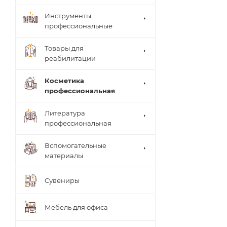
Инструменты
профессиональные
Товары для
реабилитации
Столи
Косметика
ки
Arkad
профессиональная
врача
a's
Brace
Стуль
Литература
(мате
я
рилы,
профессиональная
врача
систе
Теле
мы)
жки
Вспомогательные
UNIB
Тумб
материалы
RACE
ы
(мате
Шкаф
риал
Сувениры
ы
ы,
систе
мы)
Мебель для офиса
ТИТА
НОВ
Ламп
АЯ