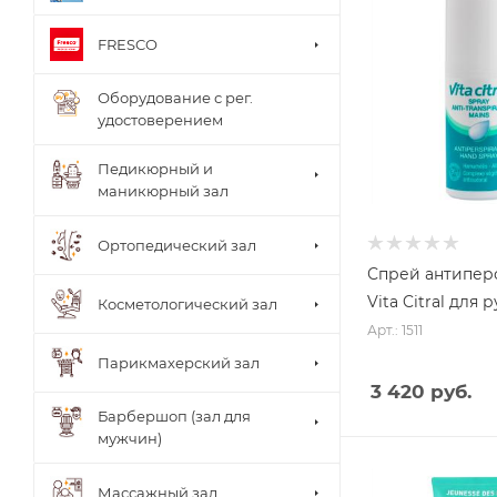
FRESCO
Оборудование с рег.
удостоверением
Педикюрный и
маникюрный зал
Ортопедический зал
Спрей антипер
Vita Citral для р
Косметологический зал
Арт.: 1511
Парикмахерский зал
3 420 руб.
Барбершоп (зал для
мужчин)
Столи
Массажный зал