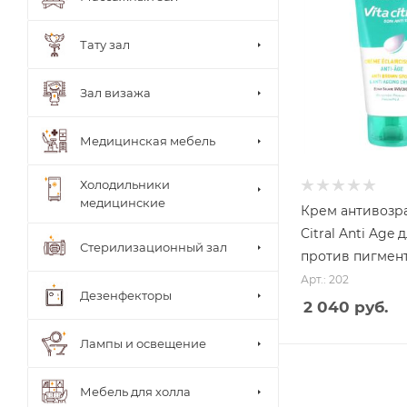
ки
врача
Стуль
Тату зал
я
врача
Теле
Зал визажа
жки
Тумб
ы
Медицинская мебель
Шкаф
ы
Холодильники
медицинские
Крем антивозра
Citral Anti Age 
Стерилизационный зал
против пигмен
Арт.: 202
Дезенфекторы
2 040 руб.
Лампы и освещение
Мебель для холла