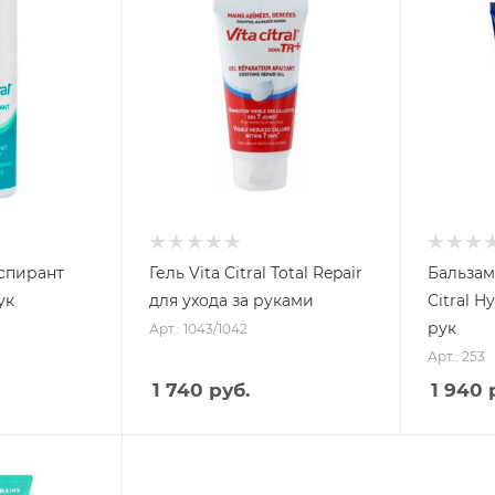
спирант
Гель Vita Citral Total Repair
Бальзам
ук
для ухода за руками
Citral H
рук
Арт.: 1043/1042
Аппа
раты
Арт.: 253
с
пыле
1 740 руб.
1 940 
сосом
Аппа
раты
Косм
со
етоло
спрее
гичес