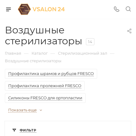
Воздушные
стерилизаторы
14
—
—
—
Главная
Каталог
Стерилизационный зал
Воздушные стерилизаторы
Профилактика шрамов и рубцов FRESCO
Профилактика пролежней FRESCO
Силиконы FRESCO для ортопластии
Показать еще
ФИЛЬТР